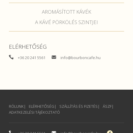
AROMÁSÍTOTT KÁVÉK
A KÁVÉ PÖRKÖLÉS SZINTJEI
ELÉRHETŐSÉG
+36 20 241 5561
info@bourboncafe.hu
RÓLUNK
ELÉRHETŐSÉG
SZÁLLÍTÁS ÉS FIZETÉS
ÁSZF
ADATKEZELÉSI TÁJÉKOZTATÓ