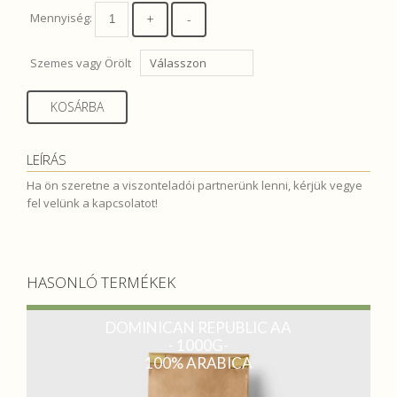
Mennyiség:
Szemes vagy Örölt
KOSÁRBA
LEÍRÁS
Ha ön szeretne a viszonteladói partnerünk lenni, kérjük vegye
fel velünk a kapcsolatot!
HASONLÓ TERMÉKEK
DOMINICAN REPUBLIC AA
- 1000G-
100% ARABICA