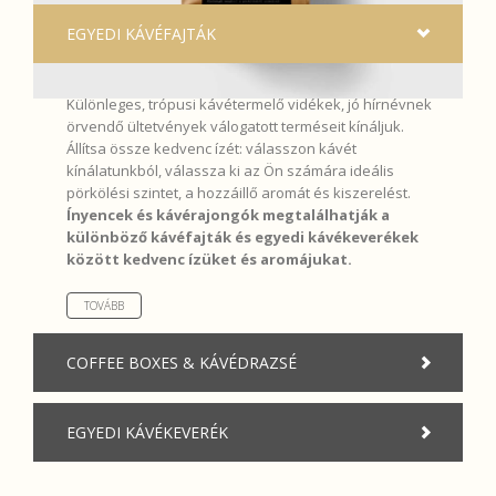
EGYEDI KÁVÉFAJTÁK
Különleges, trópusi kávétermelő vidékek, jó hírnévnek
örvendő ültetvények válogatott terméseit kínáljuk.
Állítsa össze kedvenc ízét: válasszon kávét
kínálatunkból, válassza ki az Ön számára ideális
pörkölési szintet, a hozzáillő aromát és kiszerelést.
Ínyencek és kávérajongók megtalálhatják a
különböző kávéfajták és egyedi kávékeverékek
között kedvenc ízüket és aromájukat.
TOVÁBB
COFFEE BOXES & KÁVÉDRAZSÉ
EGYEDI KÁVÉKEVERÉK