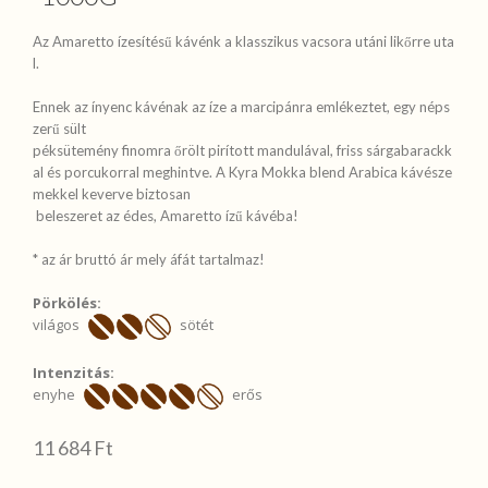
Az Amaretto ízesítésű kávénk a klasszikus vacsora utáni likőrre uta
l. 

Ennek az ínyenc kávénak az íze a marcipánra emlékeztet, egy néps
zerű sült
péksütemény finomra őrölt pirított mandulával, friss sárgabarackk
al és porcukorral meghintve. A Kyra Mokka blend Arabica kávésze
mekkel keverve biztosan
 beleszeret az édes, Amaretto ízű kávéba! 

* az ár bruttó ár mely áfát tartalmaz!
Pörkölés:
világos
sötét
Intenzitás:
enyhe
erős
11 684 Ft