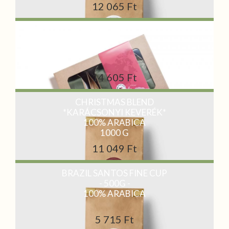
12 065 Ft
JOYFUL COFFEE BOX
14 605 Ft
CHRISTMAS BLEND
*KARÁCSONYI KEVERÉK*
100% ARABICA
1000 G
11 049 Ft
BRAZIL SANTOS FINE CUP
- 500G -
100% ARABICA
5 715 Ft