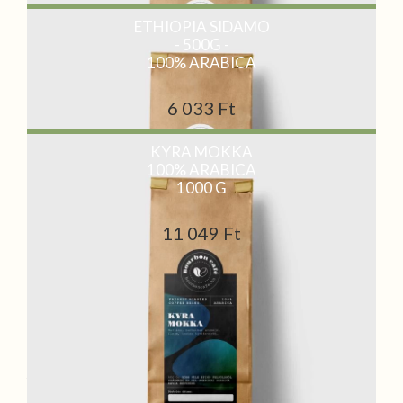
ETHIOPIA SIDAMO
- 500G -
100% ARABICA
6 033 Ft
KYRA MOKKA
100% ARABICA
1000 G
11 049 Ft
Ingyenes szállítás 25.000 Ft feletti vásárlás esetén!
Rendelését az ország minden területén házhoz szállítjuk
az
MPL futárszolgálattal akár 1 munkanapos szállítással. További
információt a szállításról a
Szállítás és fizetés
menüpont alatt
találsz.