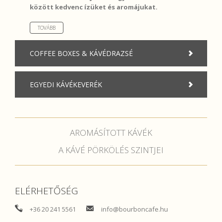
között kedvenc ízüket és aromájukat.
TOVÁBB
COFFEE BOXES & KÁVÉDRAZSÉ
EGYEDI KÁVÉKEVERÉK
AROMÁSÍTOTT KÁVÉK
A KÁVÉ PÖRKÖLÉS SZINTJEI
ELÉRHETŐSÉG
+36 20 241 5561
info@bourboncafe.hu