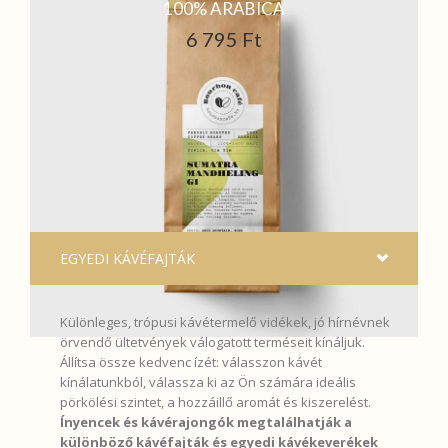
100% ARABICA
6 795 Ft
Ingyenes szállítás 25.000 Ft feletti vásárlás esetén!
Rendelését az ország minden területén házhoz szállítjuk
az
MPL futárszolgálattal akár 1 munkanapos szállítással. További
információt a szállításról a
Szállítás és fizetés
menüpont alatt
találsz.
EGYEDI KÁVÉFAJTÁK
Különleges, trópusi kávétermelő vidékek, jó hírnévnek
örvendő ültetvények válogatott terméseit kínáljuk.
Állítsa össze kedvenc ízét: válasszon kávét
kínálatunkból, válassza ki az Ön számára ideális
pörkölési szintet, a hozzáillő aromát és kiszerelést.
Ínyencek és kávérajongók megtalálhatják a
különböző kávéfajták és egyedi kávékeverékek