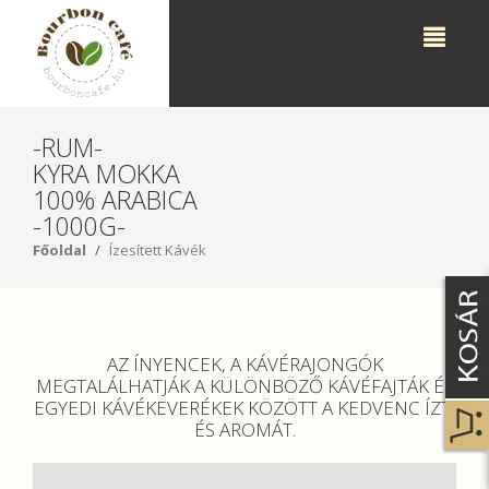
-RUM-
KYRA MOKKA
100% ARABICA
-1000G-
Főoldal
Ízesített Kávék
AZ ÍNYENCEK, A KÁVÉRAJONGÓK
MEGTALÁLHATJÁK A KÜLÖNBÖZŐ KÁVÉFAJTÁK ÉS
EGYEDI KÁVÉKEVERÉKEK KÖZÖTT A KEDVENC ÍZT,
ÉS AROMÁT.