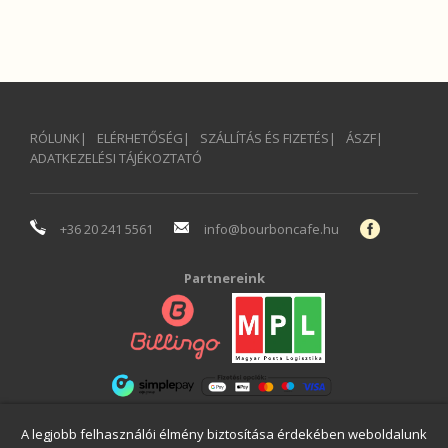
RÓLUNK
ELÉRHETŐSÉG
SZÁLLÍTÁS ÉS FIZETÉS
ÁSZF
ADATKEZELÉSI TÁJÉKOZTATÓ
+36 20 241 5561
info@bourboncafe.hu
Partnereink
A legjobb felhasználói élmény biztosítása érdekében weboldalunk