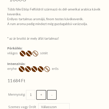
Több féle Etióp Felföldről származó és dél-amerikai arabica kávék 
keveréke.

Erélyes-tartalmas aromájú, finom testes kávékeverék.

A rum aroma pedig mindezt még gazdagabbá varázsolja.

* az ár bruttó ár mely áfát tartalmaz!
Pörkölés:
világos
sötét
Intenzitás:
enyhe
erős
11 684 Ft
Mennyiség:
Szemes vagy Örölt