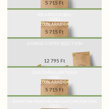
5 715 Ft
NICARAGUA SHG
- 500G -
100% ARABICA
5 715 Ft
LOUNGE COFFEE SELECTION
12 795 Ft
GUATEMALA ANTIGUA
- 500G -
100% ARABICA
5 715 Ft
SUMATRA MANDHELING GAYO MOUNTAIN
- 500G -