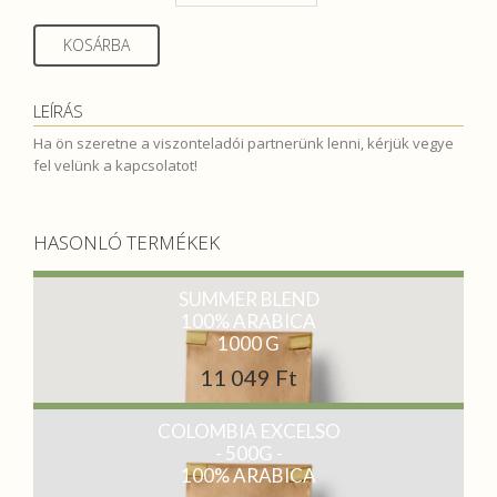
KOSÁRBA
LEÍRÁS
Ha ön szeretne a viszonteladói partnerünk lenni, kérjük vegye
fel velünk a kapcsolatot!
HASONLÓ TERMÉKEK
SUMMER BLEND
100% ARABICA
1000 G
11 049 Ft
COLOMBIA EXCELSO
- 500G -
100% ARABICA