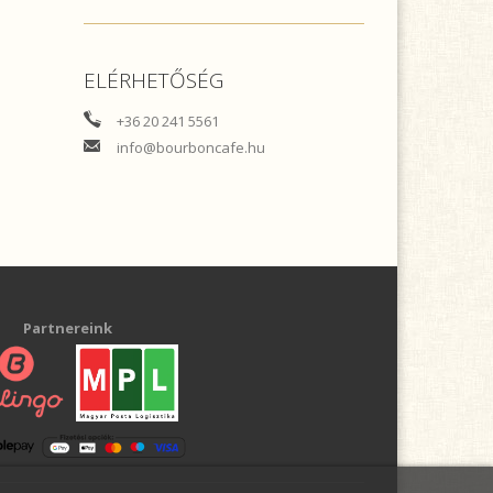
ELÉRHETŐSÉG
+36 20 241 5561
info@bourboncafe.hu
Partnereink