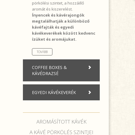
pörkölési szintet, a hozzáillő
aromát és kiszerelést.
Ínyencek és kávérajongók
megtalálhatják a különböző
kávéfajták és egyedi
kávékeverékek között kedvenc
ízüket és aromájukat.
TOVÁBB
COFFEE BOXES &
KÁVÉDRAZSÉ
EGYEDI KÁVÉKEVERÉK
AROMÁSÍTOTT KÁVÉK
A KÁVÉ PÖRKÖLÉS SZINTJEI