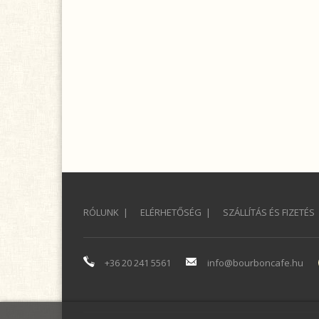
RÓLUNK
ELÉRHETŐSÉG
SZÁLLÍTÁS ÉS FIZETÉS
+36 20 241 5561
info@bourboncafe.hu