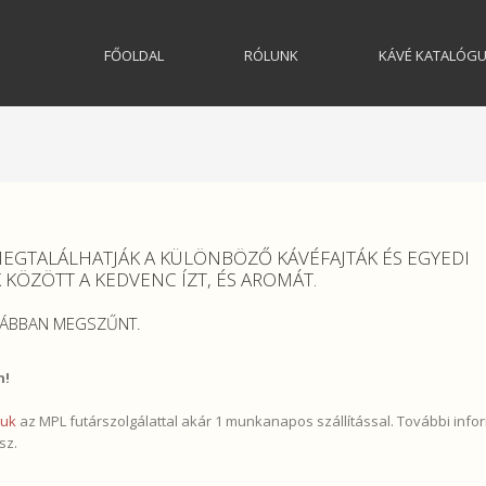
FŐOLDAL
RÓLUNK
KÁVÉ KATALÓG
MEGTALÁLHATJÁK A KÜLÖNBÖZŐ KÁVÉFAJTÁK ÉS EGYEDI
KÖZÖTT A KEDVENC ÍZT, ÉS AROMÁT.
ORÁBBAN MEGSZŰNT.
n!
juk
az MPL futárszolgálattal akár 1 munkanapos szállítással. További info
sz.