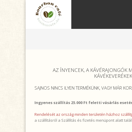
AZ ÍNYENCEK, A KÁVÉRAJONGÓK 
KÁVÉKEVERÉKEK 
SAJNOS NINCS ILYEN TERMÉKÜNK, VAGY MÁR K
Ingyenes szállítás 25.000 Ft feletti vásárlás eseté
Rendelését az ország minden területén házhoz szállít
a szállításról a
Szállítás és fizetés
menüpont alatt talál