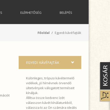
US
ELÉRHETŐSÉG
BELÉPÉS
Főoldal
Egyedi kávéfajták
EGYEDI KÁVÉFAJTÁK
Különleges, trópusi kávétermelő
vidékek, jó hírnévnek örvendő
ültetvények válogatott terméseit
kínáljuk.
rmációt
Állítsa össze kedvenc ízét:
válasszon kávét kínálatunkból,
válassza ki az Ön számára ideális